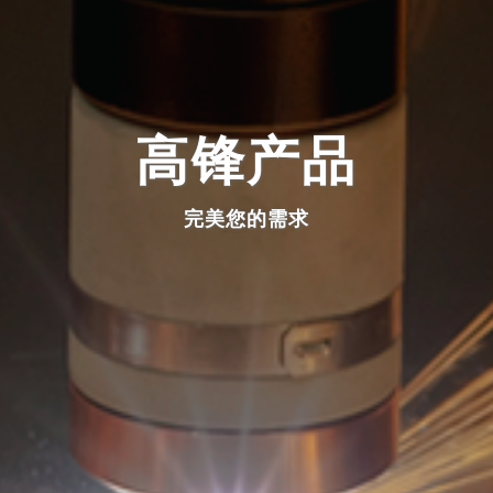
高锋产品
完美您的需求