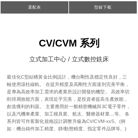
選配表
型錄下載
CV/CVM 系列
立式加工中心 / 立式數控銑床
最佳化C型結構黃金比例設計，機台剛性及穩定性良好，三
軸使用滾柱線軌。 在提升精度及高剛性方面達到完美平衡，
是專為高效率加工需求的產業所設計開發的機型。 高效率切
削排屑效能方面，表現近乎完美，是投資者提高生產效能，
創造獲利的利器。 主要應用於一般精密機械與3C電子零件，
以及汽機車產業、加工模具業、航太、醫療器材業…等。 各
系列皆可作客製化規格設計調整升級為CV/CVM-xxS。(例
如：機台鑄件加工精度、靜/動態精度、指定零件品牌等。)